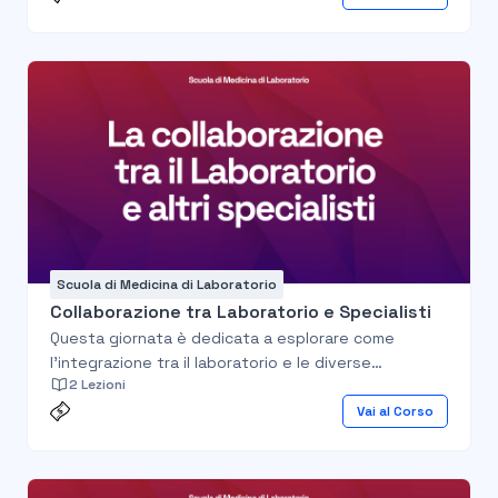
tecniche di affinamento della diagnosi come le
indagini di fenotipizzazione.
Scuola di Medicina di Laboratorio
Collaborazione tra Laboratorio e Specialisti
Questa giornata è dedicata a esplorare come
l'integrazione tra il laboratorio e le diverse
2 Lezioni
specialità cliniche possa migliorare l’approccio
diagnostico e terapeutico. Verranno analizzati
Vai al Corso
ambiti specifici, come neurologia, dermatologia,
riproduzione, cardiologia, nutrizione e oftalmologia,
per evidenziare il ruolo strategico della patologia