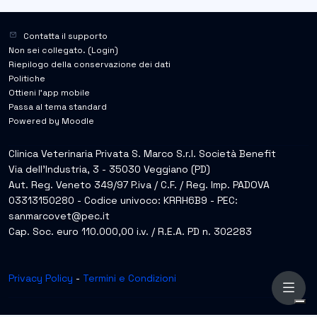
Contatta il supporto
Non sei collegato. (
Login
)
Riepilogo della conservazione dei dati
Politiche
Ottieni l'app mobile
Passa al tema standard
Powered by
Moodle
Clinica Veterinaria Privata S. Marco S.r.l. Società Benefit
Via dell’Industria, 3 - 35030 Veggiano (PD)
Aut. Reg. Veneto 349/97 P.iva / C.F. / Reg. Imp. PADOVA
03313150280 - Codice univoco: KRRH6B9 - PEC:
sanmarcovet@pec.it
Cap. Soc. euro 110.000,00 i.v. / R.E.A. PD n. 302283
Privacy Policy
-
Termini e Condizioni