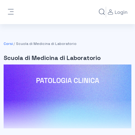
Vai al contenuto principale
Login
Attiva/disattiva i
Pannello laterale
Corsi
Scuola di Medicina di Laboratorio
Scuola di Medicina di Laboratorio