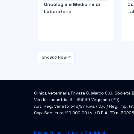
Oncologia e Medicina di
Co
Laboratorio
La
Show:3 Row
Clinica Veterinaria Privata S. Marco S.r.l. Società 
Via dell’Industria, 3 - 35030 Veggiano (PD)
Aut. Reg. Veneto 349/97 P.iva / C.F. / Reg. Imp
Cap. Soc. euro 110.000,00 i.v. / R.E.A. PD n. 3022
Privacy Policy
-
Termini e Condizioni