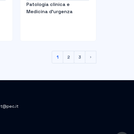
Patologia clinica e
Medicina d’urgenza
1
2
3
(current)
Pagina successiva
et@pec.it