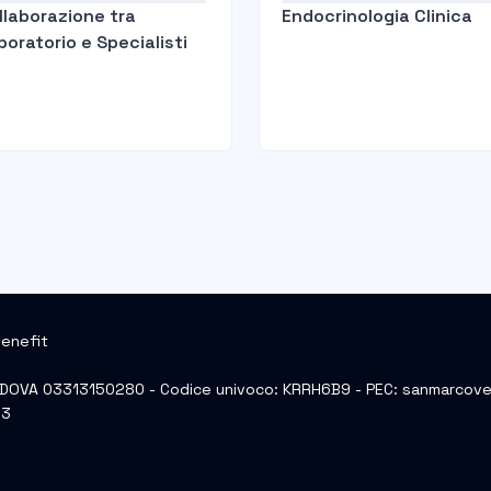
llaborazione tra
Endocrinologia Clinica
boratorio e Specialisti
Benefit
. PADOVA 03313150280 - Codice univoco: KRRH6B9 - PEC: sanmarcov
83