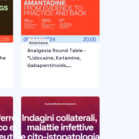
Anestesia
Analgesia Round Table -
the
"Lidocaine, Ketamine,
Gabapentinoids,
Amantadine: from
evidence to practice and
pack"