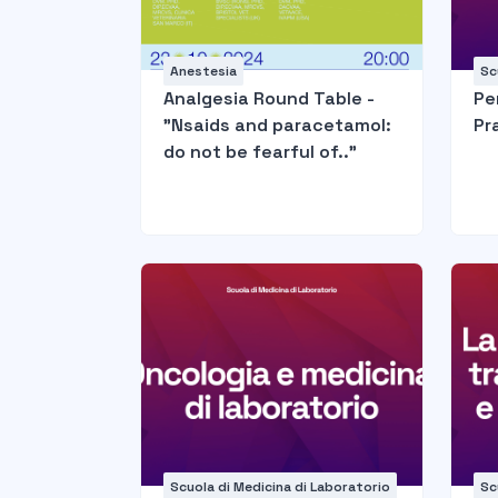
Anestesia
Sc
Analgesia Round Table -
Pe
"Nsaids and paracetamol:
Pr
do not be fearful of.."
Scuola di Medicina di Laboratorio
Sc