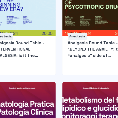
estesia
Anestesia
algesia Round Table -
Analgesia Round Table -
NTERVENTIONAL
"BEYOND THE ANXIETY: 
ALGESIA: is it the
“analgesic” side of
ginning a new era?"
psycotropic drugs"