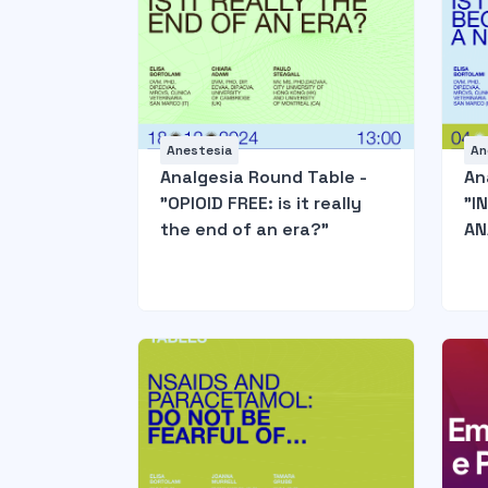
Anestesia
An
Analgesia Round Table -
An
"OPIOID FREE: is it really
"I
the end of an era?"
AN
be