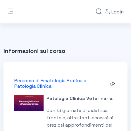
Vai al contenuto principale
Login
Attiva/disattiva i
Pannello laterale
Informazioni sul corso
Percorso di Ematologia Pratica e
Patologia Clinica
Patologia Clinica Veterinaria
Con 13 giornate di didattica
frontale, altrettanti accessi ai
preziosi approfondimenti del